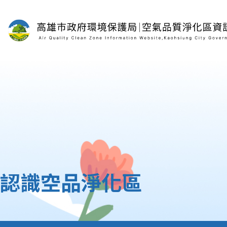
開搜尋
認識空品淨化區