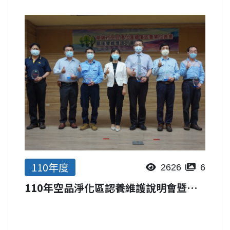
各企業或社區團體挹注經費或投入人力
共同維護空品淨化區，希冀達到見賢思
齊之效，提高本市空品淨...
110年度
2626
6
110年空品淨化區認養維護說明會暨優良認養單位頒獎