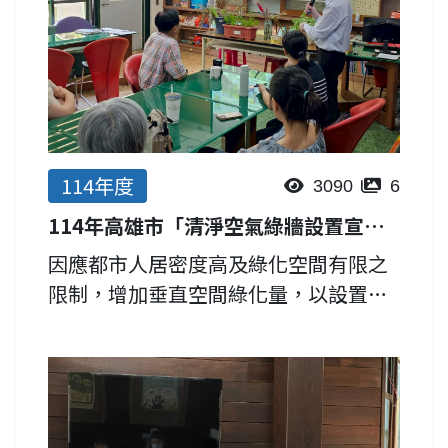
114年度
3090
6
114年高雄市「清淨空氣綠牆設置宣導會」
因應都市人居密度高及綠化空間有限之
限制，增加垂直空間綠化量，以設置植
生綠牆方式達滯塵、吸收空氣污染物等
效益，改善室內外空氣品質，具隔熱效
果，降低建築物內部能源使用，減少碳
排，達氣候調適之目的。 邀請...