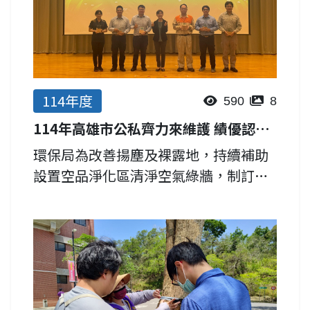
114年度
590
8
114年高雄市公私齊力來維護 績優認養單位表揚
環保局為改善揚塵及裸露地，持續補助
設置空品淨化區清淨空氣綠牆，制訂考
核評選機制，推動媒合企業認養維護。
本市共計443處空品淨化區，綠化面積
達 229.7 公頃，約為23座高雄凹仔底森
林公園，設置數量全...