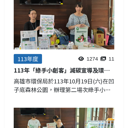
113年度
1274
11
113年「綠手小創客」減碳宣導及環保DIY活動成果
高雄市環保局於113年10月19日(六)在凹
子底森林公園，辦理第二場次綠手小創
客減碳宣導及DIY活動，共計70位親子家
庭共同參加。 課程豐富有趣，除了說明
空品淨化區綠美化、認識樹木固碳能
力，並透過運...