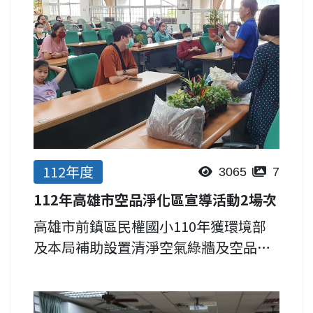
運用天然素材(樹枝...
112年度
3065
7
112年高雄市空品淨化區宣導活動2場次
高雄市前鎮區民權國小110年獲環境部
及本局補助設置清淨空氣綠牆及空品淨
化區，增加校園綠化面積，參與後續維
護館理作業，足為本市其他學校之學習
典範。為提供民眾及學童更多空品淨化